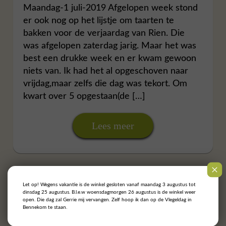
Maandag-1 juli-2019 Afgelopen week stond
er ook nog op het lijstje om taarten te
bakken voor de verjaardag van Rien. Die
was afgelopen zaterdag jarig. Maar het was
best een drukke week en er kwam gewoon
niets van. Ik had het al opgeschoven naar
vrijdag,maar zelfs die dag was tekort. Om
kwart over 5 opgestaan(de […]
Lees meer
Let op! Wegens vakantie is de winkel gesloten vanaf maandag 3 augustus tot
dinsdag 25 augustus. B.l.e.w woensdagmorgen 26 augustus is de winkel weer
open. Die dag zal Gerrie mij vervangen. Zelf hoop ik dan op de Vlegeldag in
Bennekom te staan.