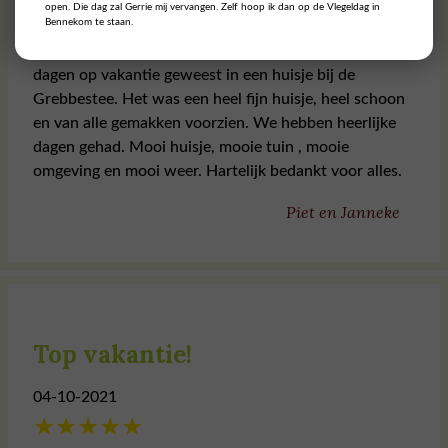
★
★
★
★
★
open. Die dag zal Gerrie mij vervangen. Zelf hoop ik dan op de Vlegeldag in
Bennekom te staan.
In de week van koningsdag (2022) zijn we een aantal
dagen op vakantie geweest in een huisje bij de
Grebbestee. Het was een heel fijn huisje, heel schoon
en van alle gemakken voorzien. We hebben heerlijke
dagen gehad. Mooi huisje, mooie tuin , mooie
omgeving en mooi weer. Hartelijk bedankt voor alles.
Piet en Janneke
Top vakantie!
04-10-2021
★
★
★
★
★