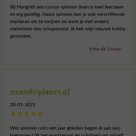
Bij Margriet een cursus spinnen doen is heel leerzaam
en erg gezellig. Naast spinnen leer je ook verschillende
manieren om te twijnen en werk je met andere
materialen dan schapenwol. Ik heb mijn nieuwe hobby
gevonden.
Irma de Leeuw
nzand@planet.nl
28-01-2021
★
★
★
★
★
Wol spinnen ruim een jaar geleden begon ik aan een
breiproject (ik ben kunstenaar en schrijver) om mijzelf