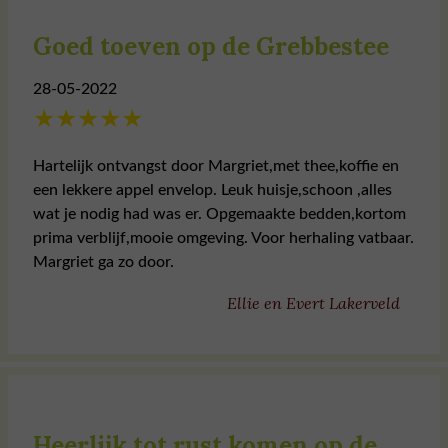
Goed toeven op de Grebbestee
28-05-2022
★
★
★
★
★
Hartelijk ontvangst door Margriet,met thee,koffie en
een lekkere appel envelop. Leuk huisje,schoon ,alles
wat je nodig had was er. Opgemaakte bedden,kortom
prima verblijf,mooie omgeving. Voor herhaling vatbaar.
Margriet ga zo door.
Ellie en Evert Lakerveld
Heerlijk tot rust komen op de