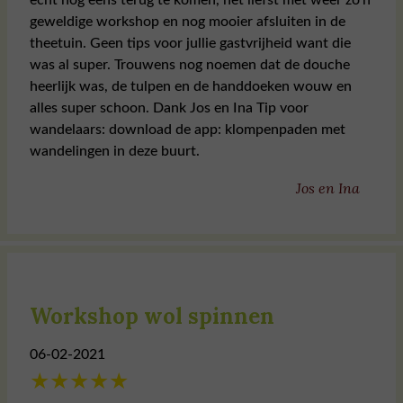
echt nog eens terug te komen, het liefst met weer zo’n
geweldige workshop en nog mooier afsluiten in de
theetuin. Geen tips voor jullie gastvrijheid want die
was al super. Trouwens nog noemen dat de douche
heerlijk was, de tulpen en de handdoeken wouw en
alles super schoon. Dank Jos en Ina Tip voor
wandelaars: download de app: klompenpaden met
wandelingen in deze buurt.
Jos en Ina
Workshop wol spinnen
06-02-2021
★
★
★
★
★