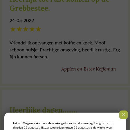
Grebbestee.
24-05-2022
★
★
★
★
★
Vriendelijk ontvangen met koffie en koek. Mooi
schoon huisje. Prachtige omgeving, heerlijk rustig . Erg
fijn kunnen fietsen.
Appien en Ester Koffeman
Heerlijke dagen……..
12-05-2022
Let op! Wegens vakantie is de winkel gesloten vanaf maandag 3 augustus tot
dinsdag 25 augustus. B.l.e.w woensdagmorgen 26 augustus is de winkel weer