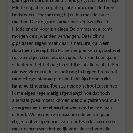
gekregen doordat Leen uit huis ging. Dus toen sliep
Hidde nog alleen op die grote kamer met de twee
bedsteden. Daarom mag hij ruilen met de twee
meiden. Die de grote kamer met z’n tweeën. En
Hidde er een voor z’n eigen.De timmerman komt
morgen de zijwanden vervangen. Daar zit nu
gipsplaten tegen maar daar is natuurlijk alweer
doorheen getrapt. Nu komen er planken in,staat wel
net zo netjes en is iets steviger. Dan kan Leen gaan
schilderen,het behang heeft hij er al allemaal af. Een
nieuwe vloer zou hij er ook nog in leggen,En overal
mooie hoge nieuwe plinten. Echt fijn hoor zulke
handige kinderen. Toen ze nog op school zaten heb
ik me eigen regelmatig afgevraagd hoe dat toch
allemaal goed moest komen met die gasten want als
ze ergens een hekel aan hadden was het wel aan
school. We hebben ze misschien de eerste paar
dagen dat ze op school zaten huiswerk zien maken
maar daarna was het gelijk voor de rest van alle