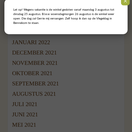
MEI 2022
APRIL 2022
Let op! Wegens vakantie is de winkel gesloten vanaf maandag 3 augustus tot
dinsdag 25 augustus. B.l.e.w woensdagmorgen 26 augustus is de winkel weer
open. Die dag zal Gerrie mij vervangen. Zelf hoop ik dan op de Vlegeldag in
MAART 2022
Bennekom te staan.
FEBRUARI 2022
JANUARI 2022
DECEMBER 2021
NOVEMBER 2021
OKTOBER 2021
SEPTEMBER 2021
AUGUSTUS 2021
JULI 2021
JUNI 2021
MEI 2021