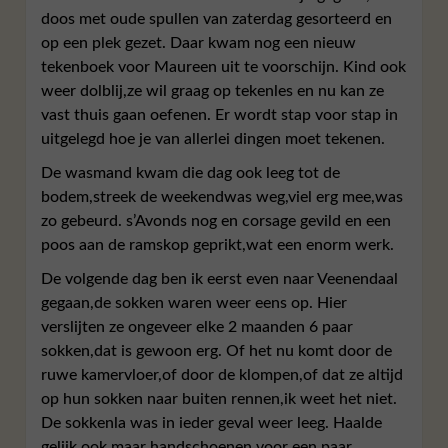
doos met oude spullen van zaterdag gesorteerd en
op een plek gezet. Daar kwam nog een nieuw
tekenboek voor Maureen uit te voorschijn. Kind ook
weer dolblij,ze wil graag op tekenles en nu kan ze
vast thuis gaan oefenen. Er wordt stap voor stap in
uitgelegd hoe je van allerlei dingen moet tekenen.
De wasmand kwam die dag ook leeg tot de
bodem,streek de weekendwas weg,viel erg mee,was
zo gebeurd. s’Avonds nog en corsage gevild en een
poos aan de ramskop geprikt,wat een enorm werk.
De volgende dag ben ik eerst even naar Veenendaal
gegaan,de sokken waren weer eens op. Hier
verslijten ze ongeveer elke 2 maanden 6 paar
sokken,dat is gewoon erg. Of het nu komt door de
ruwe kamervloer,of door de klompen,of dat ze altijd
op hun sokken naar buiten rennen,ik weet het niet.
De sokkenla was in ieder geval weer leeg. Haalde
gelijk ook maar handschoenen voor een paar