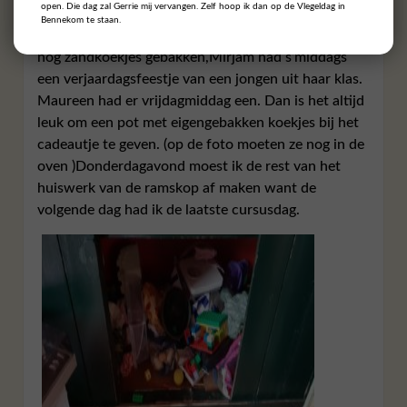
open. Die dag zal Gerrie mij vervangen. Zelf hoop ik dan op de Vlegeldag in
aandacht,dat mag nog als je 8 jaar bent hé. Heb heel
Bennekom te staan.
veel potjes yahtzee met hem gedaan. Ook werden er
nog zandkoekjes gebakken,Mirjam had s’middags
een verjaardagsfeestje van een jongen uit haar klas.
Maureen had er vrijdagmiddag een. Dan is het altijd
leuk om een pot met eigengebakken koekjes bij het
cadeautje te geven. (op de foto moeten ze nog in de
oven )Donderdagavond moest ik de rest van het
huiswerk van de ramskop af maken want de
volgende dag had ik de laatste cursusdag.