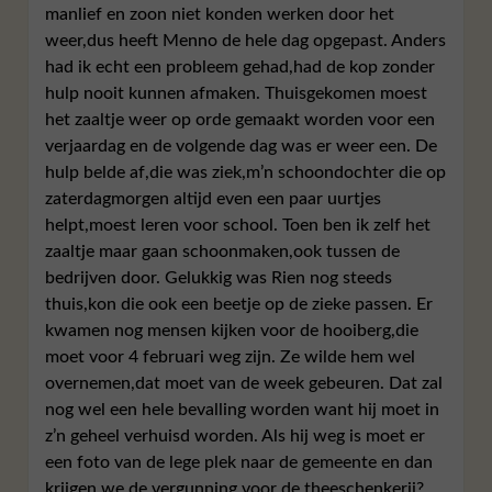
manlief en zoon niet konden werken door het
weer,dus heeft Menno de hele dag opgepast. Anders
had ik echt een probleem gehad,had de kop zonder
hulp nooit kunnen afmaken. Thuisgekomen moest
het zaaltje weer op orde gemaakt worden voor een
verjaardag en de volgende dag was er weer een. De
hulp belde af,die was ziek,m’n schoondochter die op
zaterdagmorgen altijd even een paar uurtjes
helpt,moest leren voor school. Toen ben ik zelf het
zaaltje maar gaan schoonmaken,ook tussen de
bedrijven door. Gelukkig was Rien nog steeds
thuis,kon die ook een beetje op de zieke passen. Er
kwamen nog mensen kijken voor de hooiberg,die
moet voor 4 februari weg zijn. Ze wilde hem wel
overnemen,dat moet van de week gebeuren. Dat zal
nog wel een hele bevalling worden want hij moet in
z’n geheel verhuisd worden. Als hij weg is moet er
een foto van de lege plek naar de gemeente en dan
krijgen we de vergunning voor de theeschenkerij?.