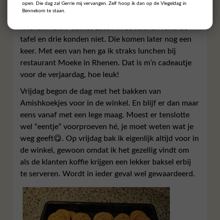
open. Die dag zal Gerrie mij vervangen. Zelf hoop ik dan op de Vlegeldag in
Bennekom te staan.
Woensdagmiddag hield ik de verjaardag voor de
vriendinnen. 9 dames zaten in de keuken rond de
tafel en drie konden niet. Die komen later nog een
keer. Met een van hen ga ik straks lunchen bij
restaurant Moeke in Rhenen. Dat is m’n cadeautje
voor de verjaardag, hoe leuk!
Vrijdag begon de dag met het bakken van
Amishkoekjes voor in de winkel. En blijf er dan maar
eens vanaf met een lege maag. Moest er tenslotte
wel “eentje” voorproeven hé, je moet weten wat je
weg geeft😋. Op vrijdag bak ik eigenlijk altijd voor in
de winkel, gewoon omdat ik het gezellig vindt om
als de klanten koffie krijgen een lekker baksel erbij
te serveren. Wordt in ieder geval wel gewaardeerd.