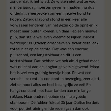
zonder dat ik het wist). Ze wisten niet wat ze voor
m’n verjaardag moesten geven en hadden nu dus
onderling afgesproken om een nieuwe hond te
kopen. Zaterdagavond stond in een keer alle
volwassen kinderen van het gezin op de oprit en ik
moest naar buiten komen. En daar liep een nieuwe
pup, dan sta je wel even vreemd te kijken. Moest
werkelijk 180 graden omschakelen. Want deze leek
totaal niet op de eerste. Dat was een enorme
pluizenbol, een langstokhaar en dit is een
kortstokhaar. Dat hebben we ook altijd gehad maar
was nu echt aan de langharige versie gewend. Maar
het is wel een grappig beestje hoor. En wat een
verschil: ze rent , is constant in beweging, zeer alert,
ziet en hoort alles en heel belangrijk: ze eet! En
hangt constant met haar tanden aan m’n lange
rokken. Haar ouders hebben een hele goede
stamboom. De fokker fokt al 35 jaar Duitse herders
voor politietraining en de reuen gaan dan ook