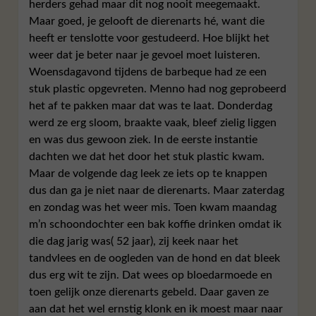
herders gehad maar dit nog nooit meegemaakt.
Maar goed, je gelooft de dierenarts hé, want die
heeft er tenslotte voor gestudeerd. Hoe blijkt het
weer dat je beter naar je gevoel moet luisteren.
Woensdagavond tijdens de barbeque had ze een
stuk plastic opgevreten. Menno had nog geprobeerd
het af te pakken maar dat was te laat. Donderdag
werd ze erg sloom, braakte vaak, bleef zielig liggen
en was dus gewoon ziek. In de eerste instantie
dachten we dat het door het stuk plastic kwam.
Maar de volgende dag leek ze iets op te knappen
dus dan ga je niet naar de dierenarts. Maar zaterdag
en zondag was het weer mis. Toen kwam maandag
m’n schoondochter een bak koffie drinken omdat ik
die dag jarig was( 52 jaar), zij keek naar het
tandvlees en de oogleden van de hond en dat bleek
dus erg wit te zijn. Dat wees op bloedarmoede en
toen gelijk onze dierenarts gebeld. Daar gaven ze
aan dat het wel ernstig klonk en ik moest maar naar