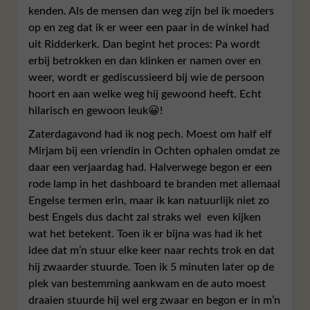
kenden. Als de mensen dan weg zijn bel ik moeders
op en zeg dat ik er weer een paar in de winkel had
uit Ridderkerk. Dan begint het proces: Pa wordt
erbij betrokken en dan klinken er namen over en
weer, wordt er gediscussieerd bij wie de persoon
hoort en aan welke weg hij gewoond heeft. Echt
hilarisch en gewoon leuk😀!
Zaterdagavond had ik nog pech. Moest om half elf
Mirjam bij een vriendin in Ochten ophalen omdat ze
daar een verjaardag had. Halverwege begon er een
rode lamp in het dashboard te branden met allemaal
Engelse termen erin, maar ik kan natuurlijk niet zo
best Engels dus dacht zal straks wel even kijken
wat het betekent. Toen ik er bijna was had ik het
idee dat m’n stuur elke keer naar rechts trok en dat
hij zwaarder stuurde. Toen ik 5 minuten later op de
plek van bestemming aankwam en de auto moest
draaien stuurde hij wel erg zwaar en begon er in m’n