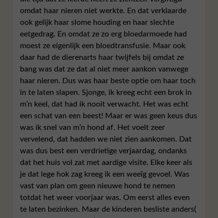
omdat haar nieren niet werkte. En dat verklaarde
ook gelijk haar slome houding en haar slechte
eetgedrag. En omdat ze zo erg bloedarmoede had
moest ze eigenlijk een bloedtransfusie. Maar ook
daar had de dierenarts haar twijfels bij omdat ze
bang was dat ze dat al niet meer aankon vanwege
haar nieren. Dus was haar beste optie om haar toch
in te laten slapen. Sjonge, ik kreeg echt een brok in
m’n keel, dat had ik nooit verwacht. Het was echt
een schat van een beest! Maar er was geen keus dus
was ik snel van m’n hond af. Het voelt zeer
vervelend, dat hadden we niet zien aankomen. Dat
was dus best een verdrietige verjaardag, ondanks
dat het huis vol zat met aardige visite. Elke keer als
je dat lege hok zag kreeg ik een weeïg gevoel. Was
vast van plan om geen nieuwe hond te nemen
totdat het weer voorjaar was. Om eerst alles even
te laten bezinken. Maar de kinderen besliste anders(