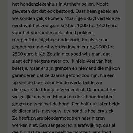
het hondenziekenhuis in Arnhem bellen. Nooit
geweten dat dat ook bestond. Daar heen gebeld en
we konden gelijk komen. Maar( gelukkig) vertelde ze
eerst wat het zou gaan kosten. 1000 tot 1400 euro
voor het vooronderzoek: bloed prikken,
röntgenfoto, algeheel onderzoek. En als ze dan
geopereerd moest worden kwam er nog 2000 tot
2500 euro bij🤑. Ze zijn niet goed wijs man, dat
slaat echt nergens meer op. Ik hield veel van het
beestje, maar er zijn grenzen en niemand die mij kon
garanderen dat ze daarna gezond zou zijn. Na een
tip van de boer waar Hidde werkt belde we
dierenarts de Klomp in Veenendaal. Daar mochten
we gelijk komen en Menno en de schoondochter
gingen op weg met de hond. Een half uur later belde
de dierenarts: mevrouw, uw hond is heel erg ziek.
Ze heeft zware bloedarmoede en haar nieren
werken niet. Een aangeboren nierafwijking, dus al
die tijd dat ze leefde heeft ze zichtzelf vergiftigd