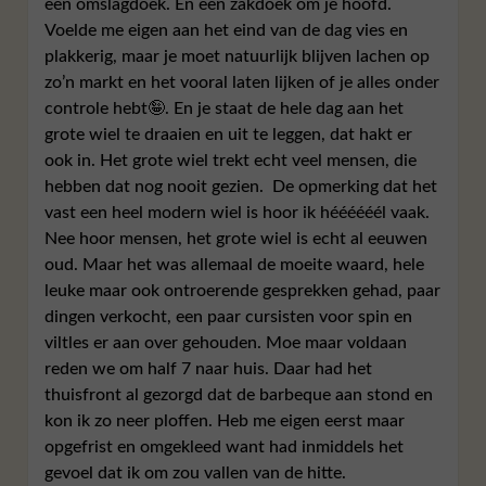
een omslagdoek. En een zakdoek om je hoofd.
Voelde me eigen aan het eind van de dag vies en
plakkerig, maar je moet natuurlijk blijven lachen op
zo’n markt en het vooral laten lijken of je alles onder
controle hebt🤪. En je staat de hele dag aan het
grote wiel te draaien en uit te leggen, dat hakt er
ook in. Het grote wiel trekt echt veel mensen, die
hebben dat nog nooit gezien. De opmerking dat het
vast een heel modern wiel is hoor ik héééééél vaak.
Nee hoor mensen, het grote wiel is echt al eeuwen
oud. Maar het was allemaal de moeite waard, hele
leuke maar ook ontroerende gesprekken gehad, paar
dingen verkocht, een paar cursisten voor spin en
viltles er aan over gehouden. Moe maar voldaan
reden we om half 7 naar huis. Daar had het
thuisfront al gezorgd dat de barbeque aan stond en
kon ik zo neer ploffen. Heb me eigen eerst maar
opgefrist en omgekleed want had inmiddels het
gevoel dat ik om zou vallen van de hitte.