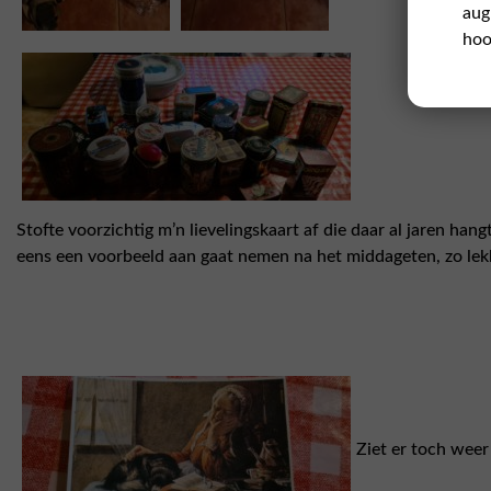
aug
hoo
Stofte voorzichtig m’n lievelingskaart af die daar al jaren han
eens een voorbeeld aan gaat nemen na het middageten, zo lekke
Ziet er toch weer 