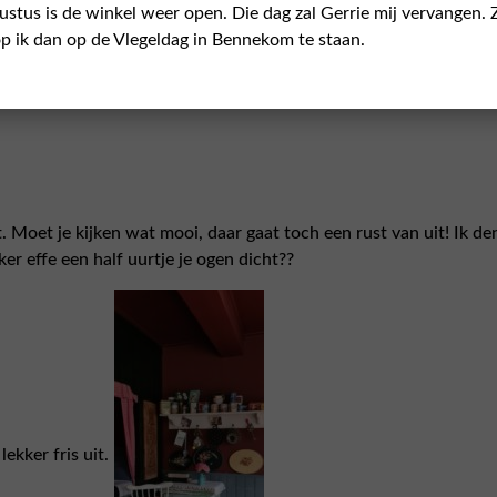
ustus is de winkel weer open. Die dag zal Gerrie mij vervangen. 
p ik dan op de Vlegeldag in Bennekom te staan.
gt. Moet je kijken wat mooi, daar gaat toch een rust van uit! Ik d
r effe een half uurtje je ogen dicht??
lekker fris uit.