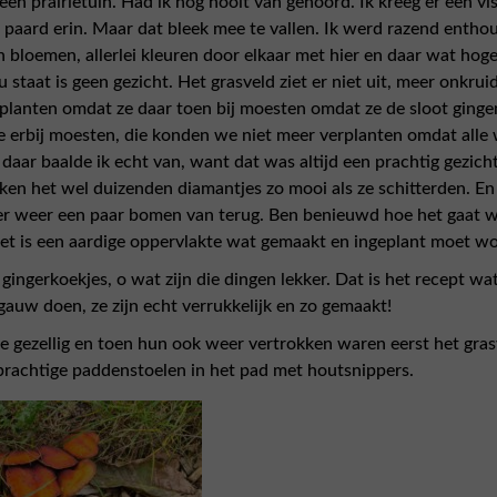
en prairietuin. Had ik nog nooit van gehoord. Ik kreeg er een vis
paard erin. Maar dat bleek mee te vallen. Ik werd razend entho
n bloemen, allerlei kleuren door elkaar met hier en daar wat hog
taat is geen gezicht. Het grasveld ziet er niet uit, meer onkrui
p planten omdat ze daar toen bij moesten omdat ze de sloot ging
e erbij moesten, die konden we niet meer verplanten omdat alle 
daar baalde ik echt van, want dat was altijd een prachtig gezicht.
n het wel duizenden diamantjes zo mooi als ze schitterden. En i
 er weer een paar bomen van terug. Ben benieuwd hoe het gaat 
het is een aardige oppervlakte wat gemaakt en ingeplant moet 
ngerkoekjes, o wat zijn die dingen lekker. Dat is het recept wat
auw doen, ze zijn echt verrukkelijk en zo gemaakt!
e gezellig en toen hun ook weer vertrokken waren eerst het gra
 prachtige paddenstoelen in het pad met houtsnippers.