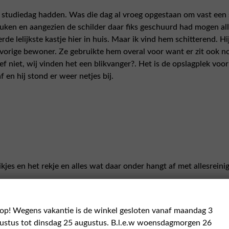
n studiedag hadden. Was die dag al vroeg opgestaan om vast een
uken en aangezien de schilder daar fiks geschuurd had mogen all
 lelijkste kastje hier in huis. Maar ik vind hem schitterend. H
 vorige bewoner. Ze gebruikte hem overal voor want er zit ook n
ef niet, wij vinden het een blikvanger?. Het is de opslagplek voor
en hij stond er weer netjes bij.
ikjes en het rekje en alles wat daar onder hangt af met allesreinig
 op! Wegens vakantie is de winkel gesloten vanaf maandag 3
ustus tot dinsdag 25 augustus. B.l.e.w woensdagmorgen 26