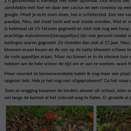
Z’n gezondheid is namelijk niet meer optimaal. Dus wordt het e
zandvlakte met hier en daar een cactus en een cowboy op een 
google. Moet je echt even doen, het is schitterend. Een zee va
paadjes. Nou, dat moet toch wel wat moois worden. Wat er nu s
is helemaal uit z’n fatsoen gegroeid en mist ook nog een hoo
prachtige malusbomen(sierappeltjes) zijn ook gerooid omdat z
leidingen waren gegroeid. Ze stonden dan ook al 15 jaar. Nou, 
bloesem eraan kwam en de zon op de natte bloesem scheen leke
de rode appeltjes eraan. Maar nu komen er in de nieuwe tuin
hebben we de hele winter de tijd om er aan te werken, want 
Maar voordat ze binnenwandelde bakte ik nog maar een plaat gi
opgezet heb. Heb je het nog niet uitgeprobeerd? Ga het maar g
Toen ze wegging kwamen de kinders alweer uit school, aten w
om langs de kanten al het onkruid weg te halen. Er groeide al