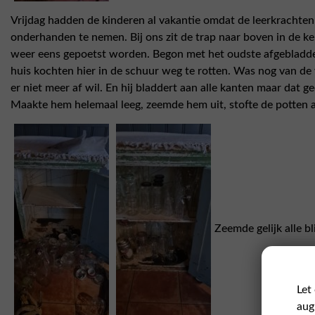
Vrijdag hadden de kinderen al vakantie omdat de leerkrachte
onderhanden te nemen. Bij ons zit de trap naar boven in de ke
weer eens gepoetst worden. Begon met het oudste afgebladderde
huis kochten hier in de schuur weg te rotten. Was nog van de
er niet meer af wil. En hij bladdert aan alle kanten maar dat ge
Maakte hem helemaal leeg, zeemde hem uit, stofte de potten af 
Zeemde gelijk alle bl
Let
aug