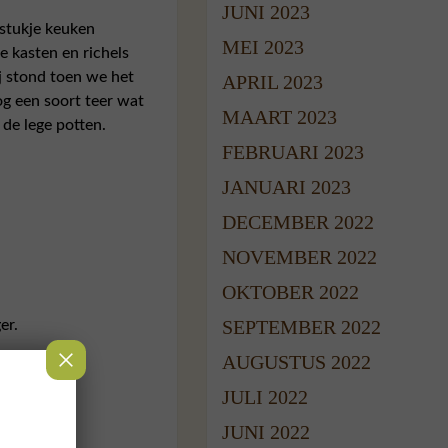
JUNI 2023
 stukje keuken
MEI 2023
e kasten en richels
ij stond toen we het
APRIL 2023
og een soort teer wat
MAART 2023
 de lege potten.
FEBRUARI 2023
JANUARI 2023
DECEMBER 2022
NOVEMBER 2022
OKTOBER 2022
SEPTEMBER 2022
er.
AUGUSTUS 2022
JULI 2022
JUNI 2022