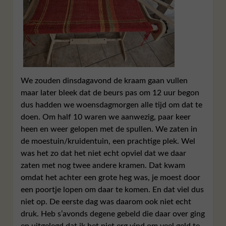
We zouden dinsdagavond de kraam gaan vullen
maar later bleek dat de beurs pas om 12 uur begon
dus hadden we woensdagmorgen alle tijd om dat te
doen. Om half 10 waren we aanwezig, paar keer
heen en weer gelopen met de spullen. We zaten in
de moestuin/kruidentuin, een prachtige plek. Wel
was het zo dat het niet echt opviel dat we daar
zaten met nog twee andere kramen. Dat kwam
omdat het achter een grote heg was, je moest door
een poortje lopen om daar te komen. En dat viel dus
niet op. De eerste dag was daarom ook niet echt
druk. Heb s’avonds degene gebeld die daar over ging
en uitgelegd dat ik het niet erg vind om veel geld te