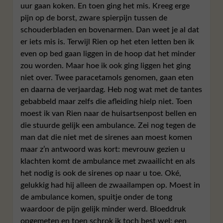
uur gaan koken. En toen ging het mis. Kreeg erge
pijn op de borst, zware spierpijn tussen de
schouderbladen en bovenarmen. Dan weet je al dat
er iets mis is. Terwijl Rien op het eten letten ben ik
even op bed gaan liggen in de hoop dat het minder
zou worden. Maar hoe ik ook ging liggen het ging
niet over. Twee paracetamols genomen, gaan eten
en daarna de verjaardag. Heb nog wat met de tantes
gebabbeld maar zelfs die afleiding hielp niet. Toen
moest ik van Rien naar de huisartsenpost bellen en
die stuurde gelijk een ambulance. Zei nog tegen de
man dat die niet met de sirenes aan moest komen
maar z’n antwoord was kort: mevrouw gezien u
klachten komt de ambulance met zwaailicht en als
het nodig is ook de sirenes op naar u toe. Oké,
gelukkig had hij alleen de zwaailampen op. Moest in
de ambulance komen, spuitje onder de tong
waardoor de pijn gelijk minder werd. Bloeddruk
opgemeten en toen schrok ik toch best wel: een