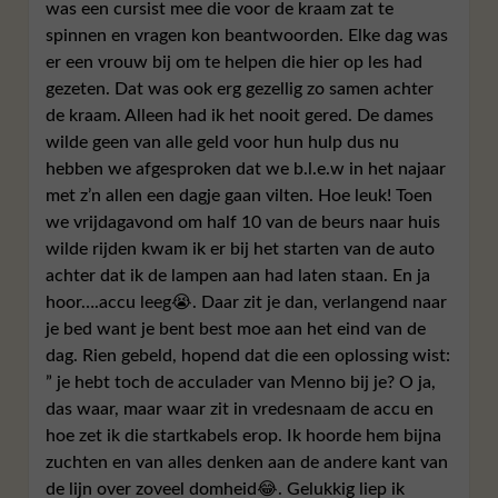
was een cursist mee die voor de kraam zat te
spinnen en vragen kon beantwoorden. Elke dag was
er een vrouw bij om te helpen die hier op les had
gezeten. Dat was ook erg gezellig zo samen achter
de kraam. Alleen had ik het nooit gered. De dames
wilde geen van alle geld voor hun hulp dus nu
hebben we afgesproken dat we b.l.e.w in het najaar
met z’n allen een dagje gaan vilten. Hoe leuk! Toen
we vrijdagavond om half 10 van de beurs naar huis
wilde rijden kwam ik er bij het starten van de auto
achter dat ik de lampen aan had laten staan. En ja
hoor….accu leeg😭. Daar zit je dan, verlangend naar
je bed want je bent best moe aan het eind van de
dag. Rien gebeld, hopend dat die een oplossing wist:
” je hebt toch de acculader van Menno bij je? O ja,
das waar, maar waar zit in vredesnaam de accu en
hoe zet ik die startkabels erop. Ik hoorde hem bijna
zuchten en van alles denken aan de andere kant van
de lijn over zoveel domheid😂. Gelukkig liep ik