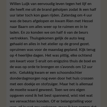
Willen Luijk van eenvoudig leven tegen het lijf en
die heeft me uit de brand geholpen zodat ik een half
uur later toch kon gaan rijden. Zaterdag om 4 uur
was de beurs afgelopen en kwam Rien met Hessel
naar Baarn om alles weer op te ruimen en in te
laden. En zo konden we om half 6 van de beurs
vertrekken. Thuisgekomen gelijk de auto leeg
gehaald en alles in het atelier op de grond gezet.
opruimen was voor de maandag gepland. Kijk terug
op 4 heerlijke dagen. Het was pittig, elke ochtend
om kwart voor 5 eruit om enigszins thuis de boel en
de was op orde te brengen en s’avonds om 12 uur
erin. Gelukkig kwam er een schoondochter
donderdagmorgen nog even door het huis crossen
met een doekje en stofzuiger. Maar het is allemaal
de moeite waard geweest. Toen we ons eigen
opgaven vond ik het best spannend, wist niet wat
we verwachten konden. Of er belangstelling voor
was, of je wat zou verkopen, maar ik kan zeggen dat