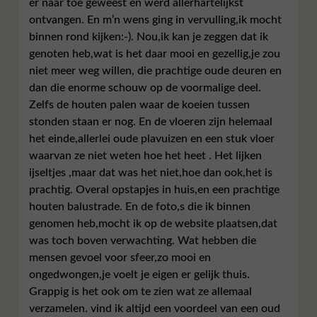
er naar toe geweest en werd allerhartelijkst
ontvangen. En m’n wens ging in vervulling,ik mocht
binnen rond kijken:-). Nou,ik kan je zeggen dat ik
genoten heb,wat is het daar mooi en gezellig,je zou
niet meer weg willen, die prachtige oude deuren en
dan die enorme schouw op de voormalige deel.
Zelfs de houten palen waar de koeien tussen
stonden staan er nog. En de vloeren zijn helemaal
het einde,allerlei oude plavuizen en een stuk vloer
waarvan ze niet weten hoe het heet . Het lijken
ijseltjes ,maar dat was het niet,hoe dan ook,het is
prachtig. Overal opstapjes in huis,en een prachtige
houten balustrade. En de foto,s die ik binnen
genomen heb,mocht ik op de website plaatsen,dat
was toch boven verwachting. Wat hebben die
mensen gevoel voor sfeer,zo mooi en
ongedwongen,je voelt je eigen er gelijk thuis.
Grappig is het ook om te zien wat ze allemaal
verzamelen. vind ik altijd een voordeel van een oud