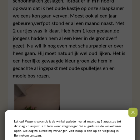
schoonmaken geslagen. Totdat er in m’n hoofd
opkwam dat ik het oude kastje op onze slaapkamer
weleens kon gaan verven. Moest ook al een jaar
gebeuren,verfpot stond er al een maand naast. Met
2 uurtjes was ik klaar. Heb hem 1 keer gedaan,de
jongens hadden hem al een keer in de grondverf
gezet. Nu wil ik nog even met schuurpapier er over
heen gaan. Hij moet natuurlijk wel oud lijken. Het is
een heerlijke gewaagde kleur groen,zie hem in
gedachte al ingepakt met oude spulletjes en en
mooie bos rozen.
Let op! Wegens vakantie is de winkel gesloten vanaf maandag 3 augustus tot
dinsdag 25 augustus. B.l.e.w woensdagmorgen 26 augustus is de winkel weer
open. Die dag zal Gerrie mij vervangen. Zelf hoop ik dan op de Vlegeldag in
Bennekom te staan.