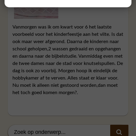
Vanmorgen was ik om kwart voor 6 het laatste
voorbeeld voor het kinderfeestje aan het vilte. Is dat
ook maar weer afgerond. Daarna de kinderen naar
school geholpen,2 wassen gedraaid en opgehangen
en daarna naar de bijbelstudie. Vanmiddag even met
de twee dames naar de stad voor knutselspullen. De
dag is ook zo voorbij. Morgen hoop ik eindelijk de
hobbykamer af te verven. Alles staat er klaar voor.
Nu moet ik alleen niet gestoord worden,dan moet
het toch goed komen morgen?.