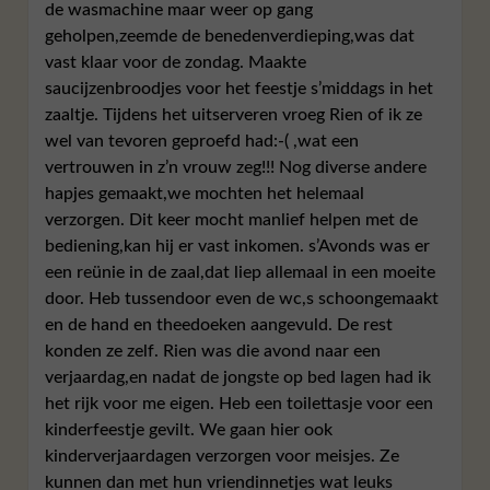
de wasmachine maar weer op gang
geholpen,zeemde de benedenverdieping,was dat
vast klaar voor de zondag. Maakte
saucijzenbroodjes voor het feestje s’middags in het
zaaltje. Tijdens het uitserveren vroeg Rien of ik ze
wel van tevoren geproefd had:-( ,wat een
vertrouwen in z’n vrouw zeg!!! Nog diverse andere
hapjes gemaakt,we mochten het helemaal
verzorgen. Dit keer mocht manlief helpen met de
bediening,kan hij er vast inkomen. s’Avonds was er
een reünie in de zaal,dat liep allemaal in een moeite
door. Heb tussendoor even de wc,s schoongemaakt
en de hand en theedoeken aangevuld. De rest
konden ze zelf. Rien was die avond naar een
verjaardag,en nadat de jongste op bed lagen had ik
het rijk voor me eigen. Heb een toilettasje voor een
kinderfeestje gevilt. We gaan hier ook
kinderverjaardagen verzorgen voor meisjes. Ze
kunnen dan met hun vriendinnetjes wat leuks