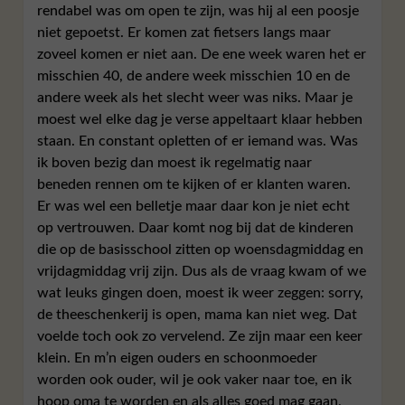
rendabel was om open te zijn, was hij al een poosje
niet gepoetst. Er komen zat fietsers langs maar
zoveel komen er niet aan. De ene week waren het er
misschien 40, de andere week misschien 10 en de
andere week als het slecht weer was niks. Maar je
moest wel elke dag je verse appeltaart klaar hebben
staan. En constant opletten of er iemand was. Was
ik boven bezig dan moest ik regelmatig naar
beneden rennen om te kijken of er klanten waren.
Er was wel een belletje maar daar kon je niet echt
op vertrouwen. Daar komt nog bij dat de kinderen
die op de basisschool zitten op woensdagmiddag en
vrijdagmiddag vrij zijn. Dus als de vraag kwam of we
wat leuks gingen doen, moest ik weer zeggen: sorry,
de theeschenkerij is open, mama kan niet weg. Dat
voelde toch ook zo vervelend. Ze zijn maar een keer
klein. En m’n eigen ouders en schoonmoeder
worden ook ouder, wil je ook vaker naar toe, en ik
hoop oma te worden en als alles goed mag gaan,