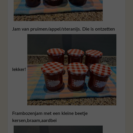
Jam van pruimen/appel/steranijs. Die is ontzetten
lekker!
Frambozenjam met een kleine beetje
kersen,braam,aardbei