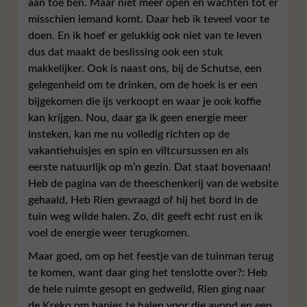
aan toe ben. Maar niet meer open en wachten tot er
misschien iemand komt. Daar heb ik teveel voor te
doen. En ik hoef er gelukkig ook niet van te leven
dus dat maakt de beslissing ook een stuk
makkelijker. Ook is naast ons, bij de Schutse, een
gelegenheid om te drinken, om de hoek is er een
bijgekomen die ijs verkoopt en waar je ook koffie
kan krijgen. Nou, daar ga ik geen energie meer
insteken, kan me nu volledig richten op de
vakantiehuisjes en spin en viltcursussen en als
eerste natuurlijk op m’n gezin. Dat staat bovenaan!
Heb de pagina van de theeschenkerij van de website
gehaald, Heb Rien gevraagd of hij het bord in de
tuin weg wilde halen. Zo, dit geeft echt rust en ik
voel de energie weer terugkomen.
Maar goed, om op het feestje van de tuinman terug
te komen, want daar ging het tenslotte over?: Heb
de hele ruimte gesopt en gedweild, Rien ging naar
de Kreko om hapjes te halen voor die avond en een