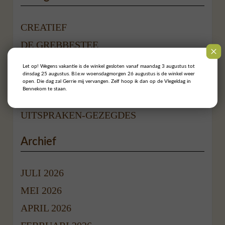
CREATIEF
DE GREBBESTEE
OMGEVING
Let op! Wegens vakantie is de winkel gesloten vanaf maandag 3 augustus tot
dinsdag 25 augustus. B.l.e.w woensdagmorgen 26 augustus is de winkel weer
POPPENHUIS
open. Die dag zal Gerrie mij vervangen. Zelf hoop ik dan op de Vlegeldag in
Bennekom te staan.
RECEPTEN
UITSPRAKEN-GEZEGDES
Archief
JULI 2026
MEI 2026
APRIL 2026