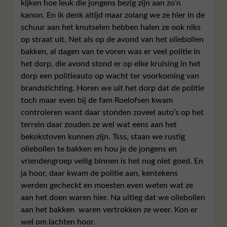
kijken hoe leuk die jongens bezig zijn aan zo’n
kanon. En ik denk altijd maar zolang we ze hier in de
schuur aan het knutselen hebben halen ze ook niks
op straat uit. Net als op de avond van het oliebollen
bakken, al dagen van te voren was er veel politie in
het dorp, die avond stond er op elke kruising in het
dorp een politieauto op wacht ter voorkoming van
brandstichting. Horen we uit het dorp dat de politie
toch maar even bij de fam Roelofsen kwam
controleren want daar stonden zoveel auto’s op het
terrein daar zouden ze wel wat eens aan het
bekokstoven kunnen zijn. Tsss, staan we rustig
oliebollen te bakken en hou je de jongens en
vriendengroep veilig binnen is het nog niet goed. En
ja hoor, daar kwam de politie aan, kentekens
werden gecheckt en moesten even weten wat ze
aan het doen waren hier. Na uitleg dat we oliebollen
aan het bakken waren vertrokken ze weer. Kon er
wel om lachten hoor.