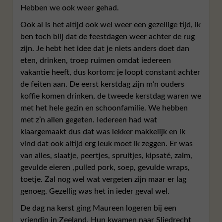
Hebben we ook weer gehad.
Ook al is het altijd ook wel weer een gezellige tijd, ik
ben toch blij dat de feestdagen weer achter de rug
zijn. Je hebt het idee dat je niets anders doet dan
eten, drinken, troep ruimen omdat iedereen
vakantie heeft, dus kortom: je loopt constant achter
de feiten aan. De eerst kerstdag zijn m’n ouders
koffie komen drinken, de tweede kerstdag waren we
met het hele gezin en schoonfamilie. We hebben
met z’n allen gegeten. Iedereen had wat
klaargemaakt dus dat was lekker makkelijk en ik
vind dat ook altijd erg leuk moet ik zeggen. Er was
van alles, slaatje, peertjes, spruitjes, kipsaté, zalm,
gevulde eieren ,pulled pork, soep, gevulde wraps,
toetje. Zal nog wel wat vergeten zijn maar er lag
genoeg. Gezellig was het in ieder geval wel.
De dag na kerst ging Maureen logeren bij een
vriendin in Zeeland. Hun kwamen naar Sliedrecht