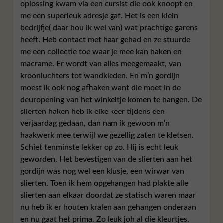
oplossing kwam via een cursist die ook knoopt en
me een superleuk adresje gaf. Het is een klein
bedrijfje( daar hou ik wel van) wat prachtige garens
heeft. Heb contact met haar gehad en ze stuurde
me een collectie toe waar je mee kan haken en
macrame. Er wordt van alles meegemaakt, van
kroonluchters tot wandkleden. En m’n gordijn
moest ik ook nog afhaken want die moet in de
deuropening van het winkeltje komen te hangen. De
slierten haken heb ik elke keer tijdens een
verjaardag gedaan, dan nam ik gewoon m’n
haakwerk mee terwijl we gezellig zaten te kletsen.
Schiet tenminste lekker op zo. Hij is echt leuk
geworden. Het bevestigen van de slierten aan het
gordijn was nog wel een klusje, een wirwar van
slierten. Toen ik hem opgehangen had plakte alle
slierten aan elkaar doordat ze statisch waren maar
nu heb ik er houten kralen aan gehangen onderaan
en nu gaat het prima. Zo leuk joh al die kleurtjes.