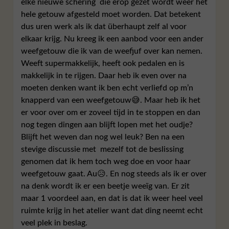
elke nieuwe schering die erop gezet wordt weer het
hele getouw afgesteld moet worden. Dat betekent
dus uren werk als ik dat überhaupt zelf al voor
elkaar krijg. Nu kreeg ik een aanbod voor een ander
weefgetouw die ik van de weefjuf over kan nemen.
Weeft supermakkelijk, heeft ook pedalen en is
makkelijk in te rijgen. Daar heb ik even over na
moeten denken want ik ben echt verliefd op m’n
knapperd van een weefgetouw😅. Maar heb ik het
er voor over om er zoveel tijd in te stoppen en dan
nog tegen dingen aan blijft lopen met het oudje?
Blijft het weven dan nog wel leuk? Ben na een
stevige discussie met mezelf tot de beslissing
genomen dat ik hem toch weg doe en voor haar
weefgetouw gaat. Au😥. En nog steeds als ik er over
na denk wordt ik er een beetje weeïg van. Er zit
maar 1 voordeel aan, en dat is dat ik weer heel veel
ruimte krijg in het atelier want dat ding neemt echt
veel plek in beslag.