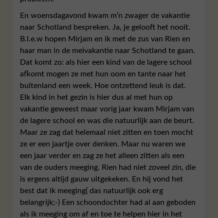
En woensdagavond kwam m’n zwager de vakantie
naar Schotland bespreken. Ja, je gelooft het nooit.
B.l.e.w hopen Mirjam en ik met de zus van Rien en
haar man in de meivakantie naar Schotland te gaan.
Dat komt zo: als hier een kind van de lagere school
afkomt mogen ze met hun oom en tante naar het
buitenland een week. Hoe ontzettend leuk is dat.
Elk kind in het gezin is hier dus al met hun op
vakantie geweest maar vorig jaar kwam Mirjam van
de lagere school en was die natuurlijk aan de beurt.
Maar ze zag dat helemaal niet zitten en toen mocht
ze er een jaartje over denken. Maar nu waren we
een jaar verder en zag ze het alleen zitten als een
van de ouders meeging. Rien had niet zoveel zin, die
is ergens altijd gauw uitgekeken. En hij vond het
best dat ik meeging( das natuurlijk ook erg
belangrijk;-) Een schoondochter had al aan geboden
als ik meeging om af en toe te helpen hier in het