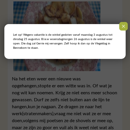
Let op! Wegens vakantie is de winkel gesloten vanaf maandag 3 augustus tot
dinsdag 25 augustus. B.l.e.w woensdagmorgen 26 augustus is de winkel weer
open. Die dag zal Gerrie mij vervangen. Zelf hoop ik dan op de Vlegeldag in
Bennekom te staan.
Na het eten weer een nieuwe was
opgehangen,stopte er een witte was in. Of wat je
nog wit kan noemen. Krijg ze niet eens meer schoon
gewassen. Durf ze zelfs niet buiten aan de lijn te
hangen,kun je nagaan. Ze dragen ze naar het
werk(stratenmakers),vraag me niet wat ze er mee
doen,volgens mij poetsen ze de shovels er mee op,
maar ze zijn zo goor en vuil als ik weet niet wat als