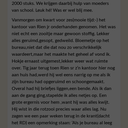
2000 stuks. We krijgen daarbij hulp van moeders
van school. Leuk hé! Was er wel blij mee.
Vanmorgen om kwart voor zes(mooie tijd:-) het
kantoor van Rien jr onderhanden genomen. Het was
niet echt een zooitje maar gewoon stoffig. Lekker
alles geruimd,gesopt, gedweild. Bloemetje op het
bureau,niet dat die dat nou zo verschrikkelijk
waardeert,maar het maakte het geheel af vond ik.
Hokje ernaast uitgemest,lekker weer wat ruimte
over. Tig jaar terug toen Rien sr z’n kantoor hier nog
aan huis had,werd hij wel eens narrig op me als ik
zijn bureau had opgeruimd en schoongemaakt.
Overal had hij briefjes liggen,een bende. Als ik dan
aan de gang ging,stapelde ik alles netjes op. Een
grote ergernis voor hem ,want hij was alles kwijt.
Hij wist in die rotzooi precies waar alles lag. Nu
zagen we een paar weken terug in de krant(dacht
het RD) een opmerking staan: ‘Als je bureau al leeg