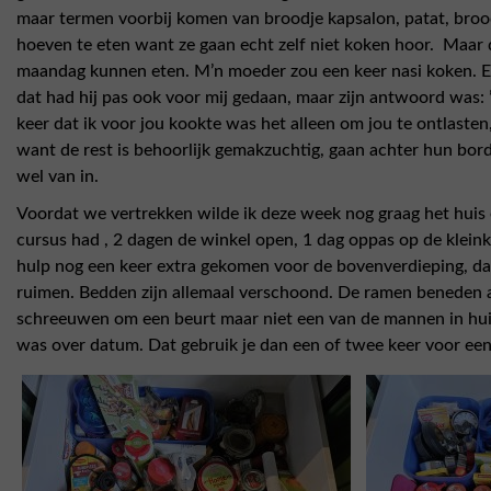
maar termen voorbij komen van broodje kapsalon, patat, broo
hoeven te eten want ze gaan echt zelf niet koken hoor. Maar 
maandag kunnen eten. M’n moeder zou een keer nasi koken. En
dat had hij pas ook voor mij gedaan, maar zijn antwoord was: 
keer dat ik voor jou kookte was het alleen om jou te ontlasten,
want de rest is behoorlijk gemakzuchtig, gaan achter hun bor
wel van in.
Voordat we vertrekken wilde ik deze week nog graag het huis 
cursus had , 2 dagen de winkel open, 1 dag oppas op de klein
hulp nog een keer extra gekomen voor de bovenverdieping, daa
ruimen. Bedden zijn allemaal verschoond. De ramen beneden a
schreeuwen om een beurt maar niet een van de mannen in huis 
was over datum. Dat gebruik je dan een of twee keer voor een 