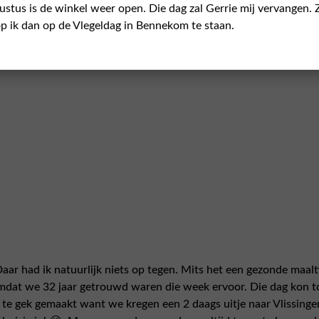
ustus is de winkel weer open. Die dag zal Gerrie mij vervangen. 
dersom. Maar het blijft een dingetje😬!
p ik dan op de Vlegeldag in Bennekom te staan.
s waren er dit keer. Was een leuke en gezellige dag, enthousias
oek gebakken en een pan Chinese tomatensoep gemaakt. Dat ging
aar had ik natuurlijk niets op tegen. Mits het een gezonde maal
mdat we 32 jaar getrouwd waren die week ervoor. Die dag kon to
 te gek gemaakt want we kregen een 2 daags uitje naar Vlissing