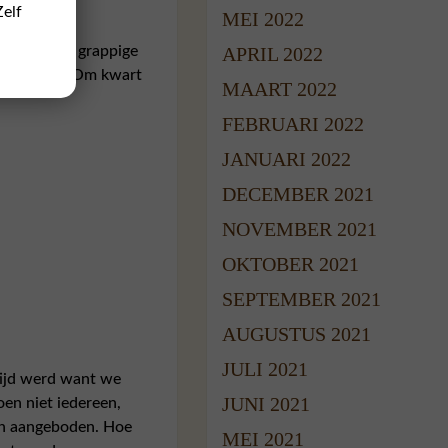
Zelf
MEI 2022
te dames en grappige
APRIL 2022
 er wel in. Om kwart
MAART 2022
FEBRUARI 2022
JANUARI 2022
DECEMBER 2021
NOVEMBER 2021
OKTOBER 2021
SEPTEMBER 2021
AUGUSTUS 2021
JULI 2021
tijd werd want we
JUNI 2021
en niet iedereen,
en aangeboden. Hoe
MEI 2021