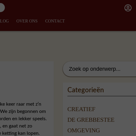
BLOG
OVER ONS
CONTACT
Categorieën
ke keer raar met z’n
CREATIEF
t. We zijn begonnen om
orden en lekker speels.
DE GREBBESTEE
, en gaat net zo
OMGEVING
 ketting kan lopen.