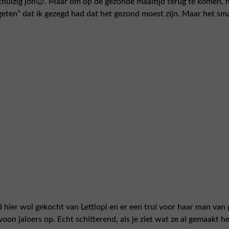
ithuizig joh😉. Maar om op de gezonde maaltijd terug te komen,
ten” dat ik gezegd had dat het gezond moest zijn. Maar het smaa
 hier wol gekocht van Lettlopi en er een trui voor haar man van 
n jaloers op. Echt schitterend, als je ziet wat ze al gemaakt he