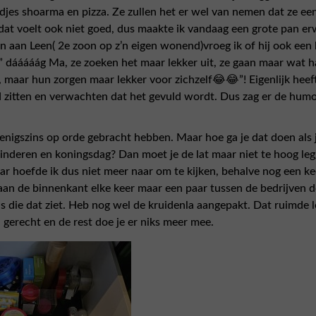
djes shoarma en pizza. Ze zullen het er wel van nemen dat ze e
dat voelt ook niet goed, dus maakte ik vandaag een grote pan e
 aan Leen( 2e zoon op z’n eigen wonend)vroeg ik of hij ook een
” dááááág Ma, ze zoeken het maar lekker uit, ze gaan maar wat h
 maar hun zorgen maar lekker voor zichzelf😂😂”! Eigenlijk heeft 
d zitten en verwachten dat het gevuld wordt. Dus zag er de hum
enigszins op orde gebracht hebben. Maar hoe ga je dat doen als 
kinderen en koningsdag? Dan moet je de lat maar niet te hoog le
r hoefde ik dus niet meer naar om te kijken, behalve nog een ke
an de binnenkant elke keer maar een paar tussen de bedrijven 
die dat ziet. Heb nog wel de kruidenla aangepakt. Dat ruimde l
gerecht en de rest doe je er niks meer mee.