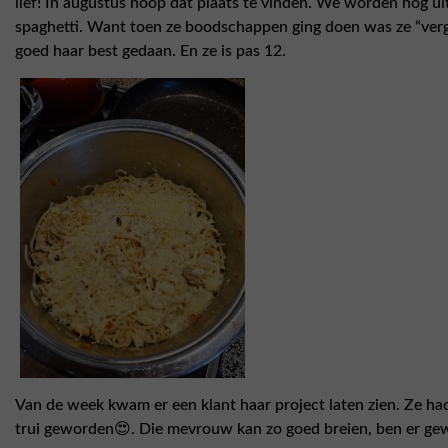
lief! In augustus hoop dat plaats te vinden. We worden nog u
spaghetti. Want toen ze boodschappen ging doen was ze “verge
goed haar best gedaan. En ze is pas 12.
Van de week kwam er een klant haar project laten zien. Ze had
trui geworden😍. Die mevrouw kan zo goed breien, ben er gewoo