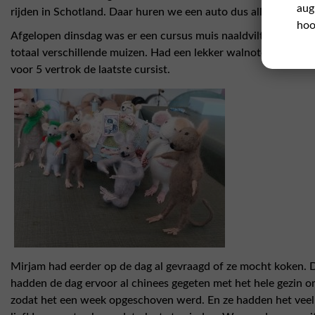
aug
rijden in Schotland. Daar huren we een auto dus alles zit al an
hoo
Afgelopen dinsdag was er een cursus muis naaldvilten. 6 dame
totaal verschillende muizen. Had een lekker walnotenboterk
voor 5 vertrok de laatste cursist.
Mirjam had eerder op de dag al gevraagd of ze mocht koken. D
hadden de dag ervoor al chinees gegeten met het hele gezin o
zodat het een week opgeschoven werd. En ze hadden het veel