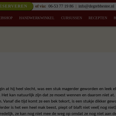
RESERVEREN
of via:
06-53 77 19 86
|
info@degrebbestee.nl
EBSHOP
HANDWERKWINKEL
CURSUSSEN
RECEPTEN
in at hij heel slecht, was een stuk magerder geworden en leek el
. Het kan natuurlijk zijn dat ze moest wennen en daarom niet a
. Vanaf die tijd komt ze een bek tekort, is een stukje dikker gew
er is het een heel mak beest, piept of blaft niet veel( nog niet)
redelijk, ze kan nog niet mee de weg op omdat ze nog niet aan de