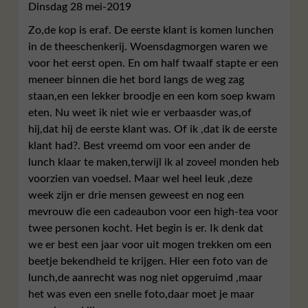
Dinsdag 28 mei-2019
Zo,de kop is eraf. De eerste klant is komen lunchen
in de theeschenkerij. Woensdagmorgen waren we
voor het eerst open. En om half twaalf stapte er een
meneer binnen die het bord langs de weg zag
staan,en een lekker broodje en een kom soep kwam
eten. Nu weet ik niet wie er verbaasder was,of
hij,dat hij de eerste klant was. Of ik ,dat ik de eerste
klant had?. Best vreemd om voor een ander de
lunch klaar te maken,terwijl ik al zoveel monden heb
voorzien van voedsel. Maar wel heel leuk ,deze
week zijn er drie mensen geweest en nog een
mevrouw die een cadeaubon voor een high-tea voor
twee personen kocht. Het begin is er. Ik denk dat
we er best een jaar voor uit mogen trekken om een
beetje bekendheid te krijgen. Hier een foto van de
lunch,de aanrecht was nog niet opgeruimd ,maar
het was even een snelle foto,daar moet je maar