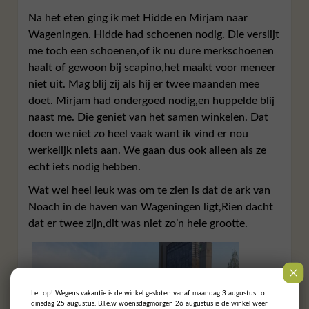
Na het eten ging ik met Hidde en Mirjam naar
Wageningen. Hidde had schoenen nodig. Die verslijt
me toch een schoenen,of ik nu dure merkschoenen
haalt of gewoon bij scapino,het maakt voor meneer
niet uit. Mag blij zij als hij er twee maanden mee
doet. Mirjam had ondergoed nodig,en huppelde blij
naast me. Die geniet van het samen winkelen. Dat
doen we niet zo heel vaak want ik vind er nou
werkelijk niets aan. We gaan dus ook alleen als ze
echt iets nodig hebben.
Wat wel heel leuk was om te zien is dat de ark van
Noach in de haven van Wageningen ligt,Rien dacht
dat er twee zijn,dit was niet zo’n hele grootte.
Let op! Wegens vakantie is de winkel gesloten vanaf maandag 3 augustus tot
dinsdag 25 augustus. B.l.e.w woensdagmorgen 26 augustus is de winkel weer