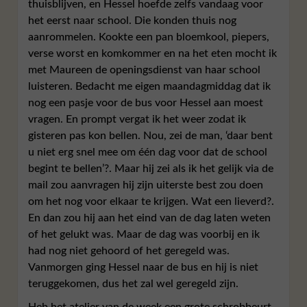
thuisblijven, en Hessel hoefde zelfs vandaag voor
het eerst naar school. Die konden thuis nog
aanrommelen. Kookte een pan bloemkool, piepers,
verse worst en komkommer en na het eten mocht ik
met Maureen de openingsdienst van haar school
luisteren. Bedacht me eigen maandagmiddag dat ik
nog een pasje voor de bus voor Hessel aan moest
vragen. En prompt vergat ik het weer zodat ik
gisteren pas kon bellen. Nou, zei de man, ‘daar bent
u niet erg snel mee om één dag voor dat de school
begint te bellen’?. Maar hij zei als ik het gelijk via de
mail zou aanvragen hij zijn uiterste best zou doen
om het nog voor elkaar te krijgen. Wat een lieverd?.
En dan zou hij aan het eind van de dag laten weten
of het gelukt was. Maar de dag was voorbij en ik
had nog niet gehoord of het geregeld was.
Vanmorgen ging Hessel naar de bus en hij is niet
teruggekomen, dus het zal wel geregeld zijn.
Heb het atelier van de week een grote schrobbeurt