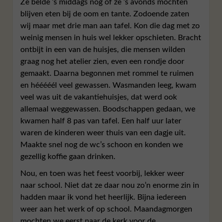
Ze belde ’s middags nog of ze ’s avonds mochten
blijven eten bij de oom en tante. Zodoende zaten
wij maar met drie man aan tafel. Kon die dag met zo
weinig mensen in huis wel lekker opschieten. Bracht
ontbijt in een van de huisjes, die mensen wilden
graag nog het atelier zien, even een rondje door
gemaakt. Daarna begonnen met rommel te ruimen
en hééééél veel gewassen. Wasmanden leeg, kwam
veel was uit de vakantiehuisjes, dat werd ook
allemaal weggewassen. Boodschappen gedaan, we
kwamen half 8 pas van tafel. Een half uur later
waren de kinderen weer thuis van een dagje uit.
Maakte snel nog de wc’s schoon en konden we
gezellig koffie gaan drinken.
Nou, en toen was het feest voorbij, lekker weer
naar school. Niet dat ze daar nou zo’n enorme zin in
hadden maar ik vond het heerlijk. Bijna iedereen
weer aan het werk of op school. Maandagmorgen
mochten we eerst naar de kerk voor de