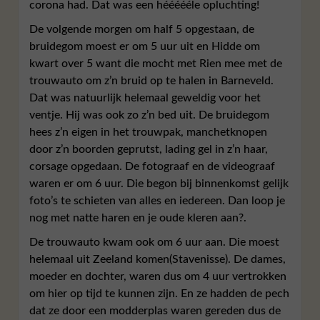
corona had. Dat was een héééééle opluchting!
De volgende morgen om half 5 opgestaan, de
bruidegom moest er om 5 uur uit en Hidde om
kwart over 5 want die mocht met Rien mee met de
trouwauto om z’n bruid op te halen in Barneveld.
Dat was natuurlijk helemaal geweldig voor het
ventje. Hij was ook zo z’n bed uit. De bruidegom
hees z’n eigen in het trouwpak, manchetknopen
door z’n boorden geprutst, lading gel in z’n haar,
corsage opgedaan. De fotograaf en de videograaf
waren er om 6 uur. Die begon bij binnenkomst gelijk
foto’s te schieten van alles en iedereen. Dan loop je
nog met natte haren en je oude kleren aan?.
De trouwauto kwam ook om 6 uur aan. Die moest
helemaal uit Zeeland komen(Stavenisse). De dames,
moeder en dochter, waren dus om 4 uur vertrokken
om hier op tijd te kunnen zijn. En ze hadden de pech
dat ze door een modderplas waren gereden dus de