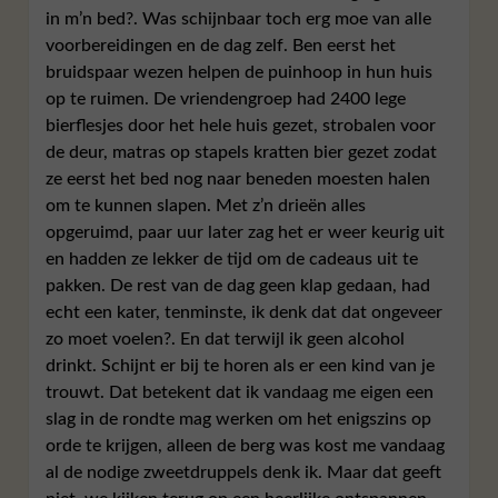
in m’n bed?. Was schijnbaar toch erg moe van alle
voorbereidingen en de dag zelf. Ben eerst het
bruidspaar wezen helpen de puinhoop in hun huis
op te ruimen. De vriendengroep had 2400 lege
bierflesjes door het hele huis gezet, strobalen voor
de deur, matras op stapels kratten bier gezet zodat
ze eerst het bed nog naar beneden moesten halen
om te kunnen slapen. Met z’n drieën alles
opgeruimd, paar uur later zag het er weer keurig uit
en hadden ze lekker de tijd om de cadeaus uit te
pakken. De rest van de dag geen klap gedaan, had
echt een kater, tenminste, ik denk dat dat ongeveer
zo moet voelen?. En dat terwijl ik geen alcohol
drinkt. Schijnt er bij te horen als er een kind van je
trouwt. Dat betekent dat ik vandaag me eigen een
slag in de rondte mag werken om het enigszins op
orde te krijgen, alleen de berg was kost me vandaag
al de nodige zweetdruppels denk ik. Maar dat geeft