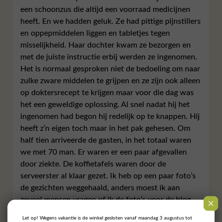
een schoonzus die altijd een voorraad medicijnen
heeft. En we hadden geluk. Ze had pittige pijnstillers
en oppepmiddelen liggen en tabletjes tegen
misselijkheid. Haar dochter kwam ze bezorgen en
met de juiste instructie erbij werden ze ingenomen.
Het is normaal gesproken niet de bedoeling om naar
zulke zware middelen te grijpen en ze zijn ook alleen
op doktersrecept te krijgen maar voor die dag was
het een geweldige oplossing. Al snel nadat hij het
ingenomen had begon hij redelijk op te knappen. Hij
heeft z’n eigen toch maar in het pak gehesen. Om
half tien arriveerde de gasten, in het totaal waren
we met 70 man. Er waren er een paar afgevallen
door ziekte. De koffietafels waren door de
serveerster al klaar gezet. Ik heb op een paar foto’s
de gezichten weggehaald, anders moest ik aan
zoveel mensen vragen of ik de foto’s voor de blog
mocht gebruiken. Dan maar zo.
Let op! Wegens vakantie is de winkel gesloten vanaf maandag 3 augustus tot