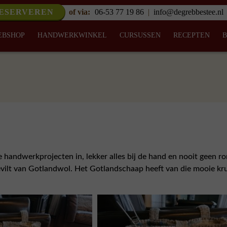
RESERVEREN
of via:
06-53 77 19 86
|
info@degrebbestee.nl
EBSHOP
HANDWERKWINKEL
CURSUSSEN
RECEPTEN
e handwerkprojecten in, lekker alles bij de hand en nooit geen r
evilt van Gotlandwol. Het Gotlandschaap heeft van die mooie kru