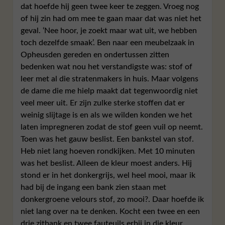
dat hoefde hij geen twee keer te zeggen. Vroeg nog
of hij zin had om mee te gaan maar dat was niet het
geval. ‘Nee hoor, je zoekt maar wat uit, we hebben
toch dezelfde smaak’. Ben naar een meubelzaak in
Opheusden gereden en ondertussen zitten
bedenken wat nou het verstandigste was: stof of
leer met al die stratenmakers in huis. Maar volgens
de dame die me hielp maakt dat tegenwoordig niet
veel meer uit. Er zijn zulke sterke stoffen dat er
weinig slijtage is en als we wilden konden we het
laten impregneren zodat de stof geen vuil op neemt.
Toen was het gauw beslist. Een bankstel van stof.
Heb niet lang hoeven rondkijken. Met 10 minuten
was het beslist. Alleen de kleur moest anders. Hij
stond er in het donkergrijs, wel heel mooi, maar ik
had bij de ingang een bank zien staan met
donkergroene velours stof, zo mooi?. Daar hoefde ik
niet lang over na te denken. Kocht een twee en een
drie zitbank en twee fauteuils erbij in die kleur.