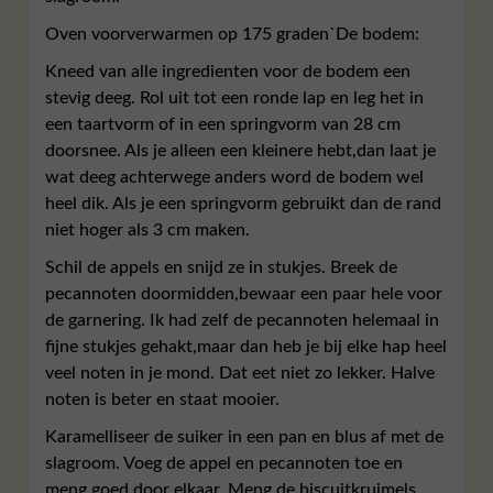
Oven voorverwarmen op 175 graden`
De bodem:
Kneed van alle ingredienten voor de bodem een
stevig deeg. Rol uit tot een ronde lap en leg het in
een taartvorm of in een springvorm van 28 cm
doorsnee. Als je alleen een kleinere hebt,dan laat je
wat deeg achterwege anders word de bodem wel
heel dik. Als je een springvorm gebruikt dan de rand
niet hoger als 3 cm maken.
Schil de appels en snijd ze in stukjes. Breek de
pecannoten doormidden,bewaar een paar hele voor
de garnering. Ik had zelf de pecannoten helemaal in
fijne stukjes gehakt,maar dan heb je bij elke hap heel
veel noten in je mond. Dat eet niet zo lekker. Halve
noten is beter en staat mooier.
Karamelliseer de suiker in een pan en blus af met de
slagroom. Voeg de appel en pecannoten toe en
meng goed door elkaar. Meng de biscuitkruimels