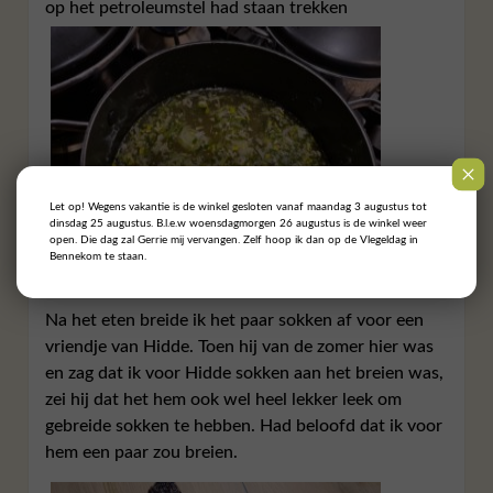
op het petroleumstel had staan trekken
Let op! Wegens vakantie is de winkel gesloten vanaf maandag 3 augustus tot
dinsdag 25 augustus. B.l.e.w woensdagmorgen 26 augustus is de winkel weer
open. Die dag zal Gerrie mij vervangen. Zelf hoop ik dan op de Vlegeldag in
Bennekom te staan.
Na het eten breide ik het paar sokken af voor een
vriendje van Hidde. Toen hij van de zomer hier was
en zag dat ik voor Hidde sokken aan het breien was,
zei hij dat het hem ook wel heel lekker leek om
gebreide sokken te hebben. Had beloofd dat ik voor
hem een paar zou breien.