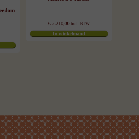
reedom
€
2.210,00
incl. BTW
In winkelmand