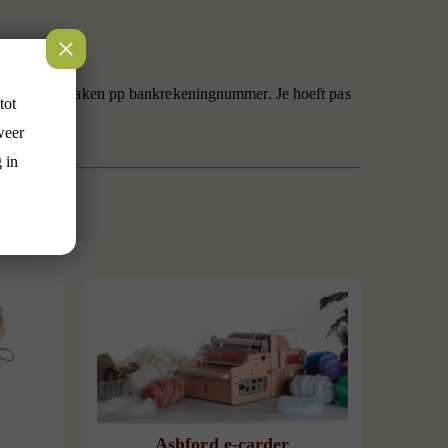
ijze, voor overmaken pp bankrekeningnummer. Je hoeft pas
tot
weer
 in
Ashford e-carder