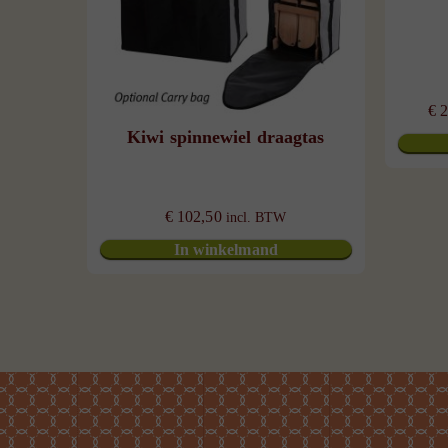
€
2
Kiwi spinnewiel draagtas
€
102,50
incl. BTW
In winkelmand