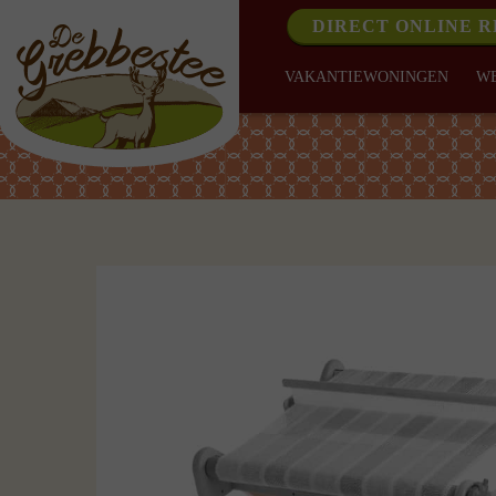
DIRECT ONLINE 
VAKANTIEWONINGEN
W
Standaard
voor
Rigid
Heddle
aantal