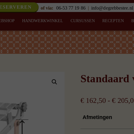
RESERVEREN
of via:
06-53 77 19 86
|
info@degrebbestee.nl
EBSHOP
HANDWERKWINKEL
CURSUSSEN
RECEPTEN
Standaard 
€
162,50
-
€
205,0
Afmetingen