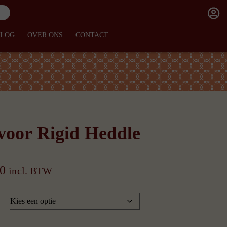
BLOG
OVER ONS
CONTACT
voor Rigid Heddle
Prijsklasse:
0
incl. BTW
€ 162,50
tot
€ 205,00