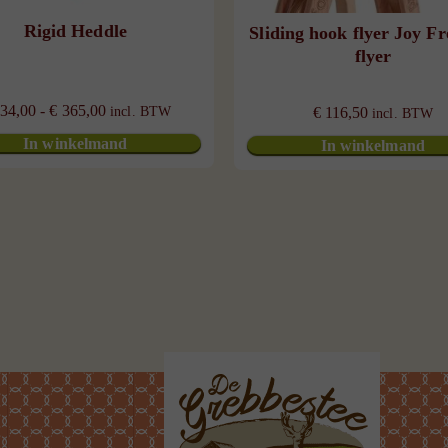
Rigid Heddle
Sliding hook flyer Joy F
flyer
Prijsklasse:
34,00
-
€
365,00
€
116,50
incl. BTW
incl. BTW
€ 234,00
In winkelmand
In winkelmand
tot
€ 365,00