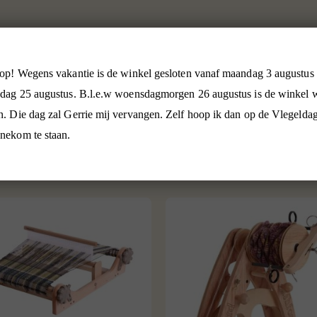
orraad? Vrijblijvend reserveren kan door te bestellen. Kies bij betaalw
 op! Wegens vakantie is de winkel gesloten vanaf maandag 3 augustus 
rmeren je uiteraard over de te verwachten levertijd.
sdag 25 augustus. B.l.e.w woensdagmorgen 26 augustus is de winkel 
n. Die dag zal Gerrie mij vervangen. Zelf hoop ik dan op de Vlegeldag
nekom te staan.