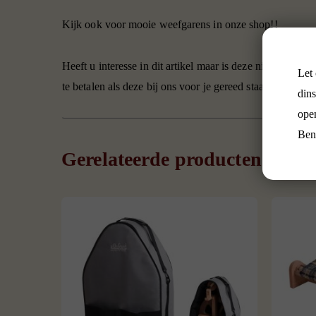
Kijk ook voor mooie weefgarens in onze shop!!
Heeft u interesse in dit artikel maar is deze niet in vo
Let
te betalen als deze bij ons voor je gereed staat! Wij info
din
ope
Ben
Gerelateerde producten