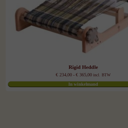
Rigid Heddle
Prijsklasse:
€
234,00
-
€
365,00
incl. BTW
€ 234,00
In winkelmand
tot
€ 365,00