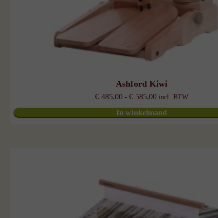
Ashford Kiwi
Prijsklasse:
€
485,00
-
€
585,00
incl. BTW
€ 485,00
In winkelmand
tot
€ 585,00