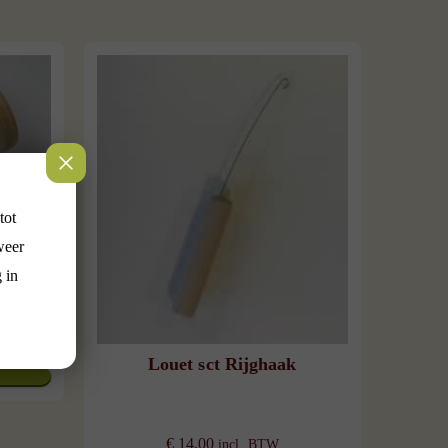
tot
weer
arn
 in
Louet sct Rijghaak
€
14,00
incl. BTW