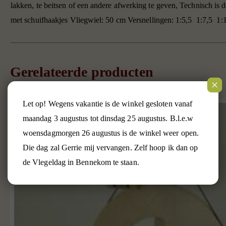
lakken, te beitsen of een andere afwerking te geven, Technisch is 
met schuifhaakjes Vliegwiel: 50 cm Versnellingen: 1:5,5  1:7,5 
Gerelateerde producten
Let op! Wegens vakantie is de winkel gesloten vanaf
maandag 3 augustus tot dinsdag 25 augustus. B.l.e.w
woensdagmorgen 26 augustus is de winkel weer open.
Die dag zal Gerrie mij vervangen. Zelf hoop ik dan op
de Vlegeldag in Bennekom te staan.