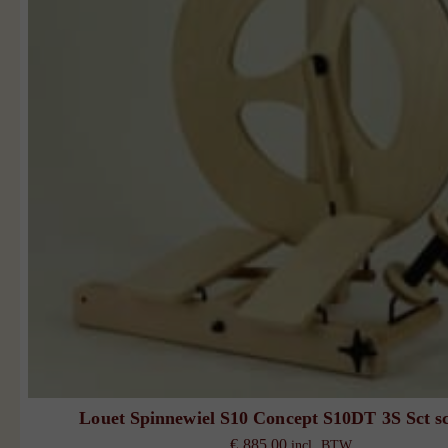
Louet Spinnewiel S10 Concept S10DT 3S Sct sc
€
885,00
incl. BTW